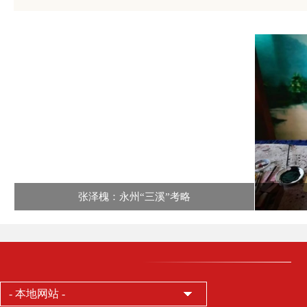
张泽槐：永州“三溪”考略
- 本地网站 -