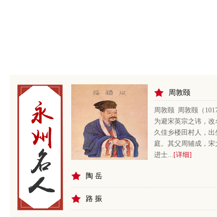
周敦颐
周敦颐 周敦颐（101
为避宋英宗之讳，改
久佳乡楼田村人，出
庭。其父周辅成，宋大
进士...
[详细]
陶 岳
路 振