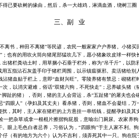
不得已要砍树的缘由，然后，杀一大雄鸡，淋滴血酒，绕树三圈，
三、副
业
才不离书，种田不离猪”等民谚，农民一般家家户户养猪。小猪买
）”；也有的用吹火筒向猪尾部猛吹几下，愿小猪象吹皮球一样快
，出猪栏粪动土时，用草捆小石垂于栏外，称为“吊千斤”，以
”或用五指沾石灰盖手印于猪栏周围，以示镇瘟驱邪。卖活猪给别
钱沾猪血贴于栏上，意即“血财兴旺”。零陵养猪有禁忌：砌猪栏
一次，以消灾避难，俗话“双猪六狗，不死快走”；忌养破头猪（
五个脚趾的猪），否则，猪的主人会背运，杀“五趾猪”的屠夫也
“四眼人”（孕妇及其丈夫）看杀猪，否则，猪血不会凝结，万
”侵扰，其时，主人家在猪栏的上方悬挂一串纸钱，提醒孕妇及其
捡一把杂草或拿一根棍片擦揩狗屁股，意喻出门屙尿。农家养狗
干。眼上毛色白者忌养，习俗认为，“四眼狗”于主人家不利。
个仔（有的地方为六个）认为不吉利，须弄死其中一只。狗在院子