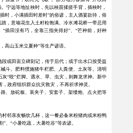
插。宁远等地扯秧时，先以秧苗揉搓手背，插秧时，
插时，小满插田时差时”的俗谚，主人酒宴款待，俗
人践踏，意喻花生入土籽粒饱满。冷水滩花桥一带忌用
“插田没有巧，全靠三指夹得好”、“芒种前，好种
撒，高山玉米立夏种”等生产谚语。
地段或田亩立碑刻记，传于后代；或于出水口按受益
至械斗。肥料惯施猪牛栏肥、人粪便、土灰等。清明
石灰“咬”烂脚。遇水、旱、虫灾，则舞龙求神。新中
害，政府组织群众抗灾救灾，不再祈求神灵。
兽路、放砣板、装夹子、安套子、架缕炮、点火把等
忙的村邻亲友畅饮几杯，这一餐必备米粉猪肉或米粉鸭
割”、“小暑吃蔬，大暑吃谷”等农谚。