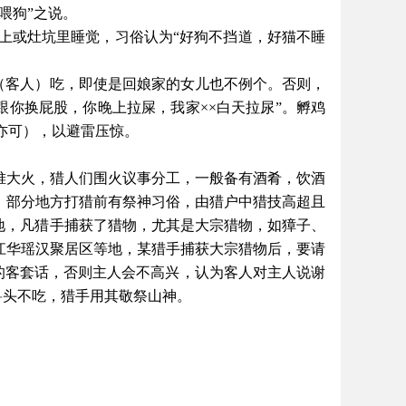
喂狗”之说。
上或灶坑里睡觉，习俗认为
“好狗不挡道，好猫不睡
”（客人）吃，即使是回娘家的女儿也不例个。否则，
跟你换屁股，你晚上拉屎，我家××白天拉尿”。孵鸡
亦可），以避雷压惊。
一堆大火，猎人们围火议事分工，一般备有酒肴，饮酒
。部分地方打猎前有祭神习俗，由猎户中猎技高超且
等地，凡猎手捕获了猎物，尤其是大宗猎物，如獐子、
江华瑶汉聚居区等地，某猎手捕获大宗猎物后，要请
类的客套话，否则主人会不高兴，认为客人对主人说谢
兽头不吃，猎手用其敬祭山神。