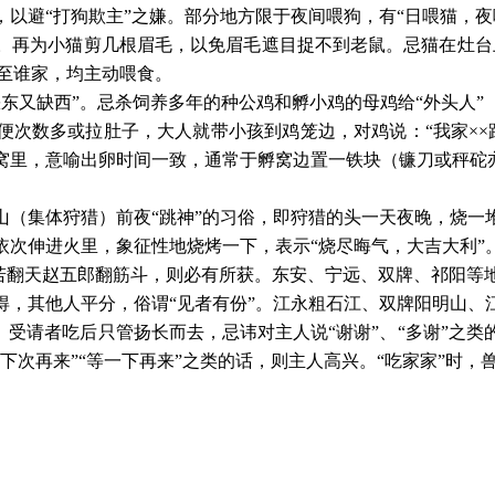
以避“打狗欺主”之嫌。部分地方限于夜间喂狗，有“日喂猫，夜
。再为小猫剪几根眉毛，以免眉毛遮目捉不到老鼠。忌猫在灶台
猫至谁家，均主动喂食。
缺东又缺西”。忌杀饲养多年的种公鸡和孵小鸡的母鸡给“外头人
次数多或拉肚子，大人就带小孩到鸡笼边，对鸡说：“我家××
窝里，意喻出卵时间一致，通常于孵窝边置一铁块（镰刀或秤砣
山（集体狩猎）前夜
“跳神”的习俗，即狩猎的头一天夜晚，烧
依次伸进火里，象征性地烧烤一下，表示“烧尽晦气，大吉大利”
，若翻天赵五郎翻筋斗，则必有所获。东安、宁远、双牌、祁阳
得，其他人平分，俗谓“见者有份”。江永粗石江、双牌阳明山、
。受请者吃后只管扬长而去，忌讳对主人说“谢谢”、“多谢”之
下次再来”“等一下再来”之类的话，则主人高兴。“吃家家”时，