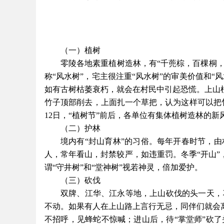
（一）植树
零陵各地素重植树造林，有
“千蔸棕，百棵桐
称“风水树”，宅主很注重“风水树”的审美价值和
如有古树枯萎衰朽，就会在村民中引起恐慌。上山
竹子顶部削去，上面扎一个草把，认为这样可以把
12日，“植树节”前后，各单位有集体植树造林的新
（二）护林
境内有
“封山育林”的习俗。每年开春时节，
人，常年看山，封禁较严，如违重罚。冬季“开山”
谓“守井树”和“堂神树”视若神灵，倍加爱护。
（三）砍伐
双牌、江华、江永等地，上山砍伐的头一天，
不动。如果有人在上山路上言行无忌，同伴们就会
不招呼，见蜂蛇不惊喊；进山后，待“掌堂师”砍