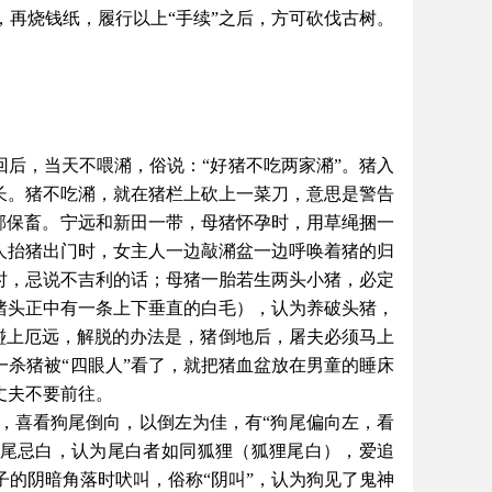
再烧钱纸，履行以上“手续”之后，方可砍伐古树。
回后，当天不喂潲，俗说：“好猪不吃两家潲”。猪入
长。猪不吃潲，就在猪栏上砍上一菜刀，意思是警告
防邪保畜。宁远和新田一带，母猪怀孕时，用草绳捆一
人抬猪出门时，女主人一边敲潲盆一边呼唤着猪的归
时，忌说不吉利的话；母猪一胎若生两头小猪，必定
猪头正中有一条上下垂直的白毛），认为养破头猪，
会碰上厄远，解脱的办法是，猪倒地后，屠夫必须马上
一杀猪被“四眼人”看了，就把猪血盆放在男童的睡床
丈夫不要前往。
，喜看狗尾倒向，以倒左为佳，有
“狗尾偏向左，看
狗尾忌白，认为尾白者如同狐狸（狐狸尾白），爱追
的阴暗角落时吠叫，俗称“阴叫”，认为狗见了鬼神