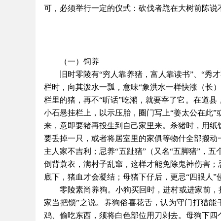
可，必须举行一定的仪式：砍伐者跪在大树前陈说
（一）饲养
旧时零陵有
“穷人靠养猪，富人靠读书”、“秀
栏时，向其泼水一瓢，意味“象洪水一样快涨（长
栏里的猪，再不“听话”吃潲，就要宰了它。在道县
小石悬挂栏上，以示压胎，圈门写上“姜太公在此
来，意即要猪再投生到自己家里来。杀猪时，用纸
要丢掉一只，或者将居室里的家俱等物什全部搬动
主人家不吉利；忌养“五趾猪”（又名“五脚猪”，
倒背蓑衣，满村子乱窜，这样才能免除鬼神伤害；忌
底下，猪血才会凝结；母猪下仔后，更忌“四眼人
零陵素尚养狗。小狗买回时，进村或进家前，
家当把锁”之说。养狗俗喜花舌，认为守门打猎能
鸡、偷吃东西，须将白色部位用刀剁去。母狗下四