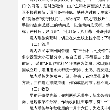
门”的习俗，届时放鞭炮，由户主和有声望的人先
互不接递秧苗，谓可免生秧疯。缺秧户讨秧，主家
名“洗拉板”或“开秧门”。插秧结束，谓之“洗秧
手指指点南瓜藤上的幼南瓜，以免幼南瓜夭折。境
棉；芒种后，好点豆”、“七月葱，八月蒜，处暑荞麦
境内瑶族烧荒时，切忌在火土线上拉小便；下
（二）管理
境内农民素重田间管理，有
“三分种，七分管
多少设置大小石槽分水，各自安份，不得强占；新
前后，“采青”沤田作肥料的习惯较为普遍。水田撒
国成立后，灌溉用水大都统一安排，土肥、石灰渐
境内瑶族为除服鸟、鼠、兽害，在地里扎设草
方法，并在附近撑架搭棚，作物成熟时节，棚不离
（三）收割
早稻开镰要尝新，先割两蔸禾喂牛，新米饭煮
肉，意喻饭菜不分家。作物收割注重季节，有“上午
境内瑶族每年秋收后的十月十六日，为欢庆丰