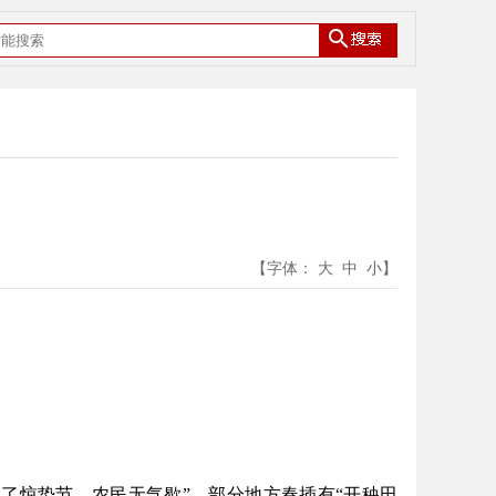
【字体：
大
中
小
】
过了惊蛰节，农民无气歇”。部分地方春插有“开秧田