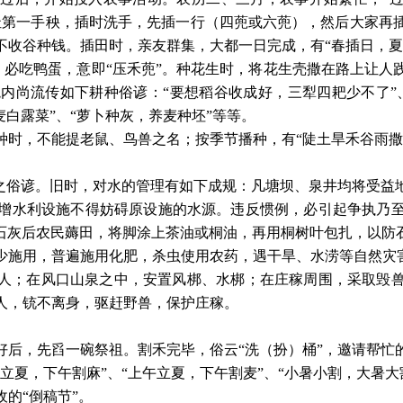
扯第一手秧，插时洗手，先插一行（四蔸或六蔸），然后大家再
不收谷种钱。插田时，亲友群集，大都一日完成，有“春插日，夏
丘”，必吃鸭蛋，意即“压禾蔸”。种花生时，将花生壳撒在路上让
内尚流传如下耕种俗谚：“要想稻谷收成好，三犁四耙少不了”、
白露菜”、“萝卜种灰，养麦种坯”等等。
种时，不能提老鼠、鸟兽之名；按季节播种，有
“陡土旱禾谷雨
”之俗谚。旧时，对水的管理有如下成规：凡塘坝、泉井均将受益
增水利设施不得妨碍原设施的水源。违反惯例，必引起争执乃
石灰后农民薅田，将脚涂上茶油或桐油，再用桐树叶包扎，以防
少施用，普遍施用化肥，杀虫使用农药，遇干旱、水涝等自然灾
人；在风口山泉之中，安置风梆、水梆；在庄稼周围，采取毁
人，铳不离身，驱赶野兽，保护庄稼。
好后，先舀一碗祭祖。割禾完毕，俗云
“洗（扮）桶”，邀请帮
立夏，下午割麻”、“上午立夏，下午割麦”、“小暑小割，大暑大
收的
“倒稿节”。