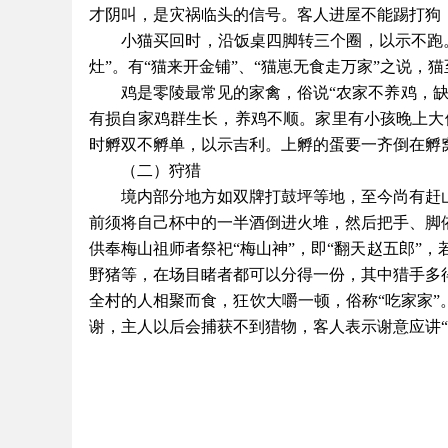
才阴叫，是灾祸临头的信号。客人进屋不能踢打狗，
小猫买回时，沿饭桌四脚转三个圈，以示不跑
灶”。有“猫来开金铺”、“猫崽无食走万家”之说，
鸡是零陵最常见的家禽，俗说
“农家不养鸡，
有损自家鸡群生长，养鸡不顺。家里有小孩晚上大便
时孵双不孵单，以示吉利。上孵的蛋要一齐倒在孵
（二）狩猎
境内部分地方如双牌打鼓坪等地，至今尚有赶
前须将自己杯中的一半酒倒进火堆，然后把手、脚
供奉梅山祖师者祭祀“梅山神”，即“翻天赵五郎”
野猪等，在场目睹者都可以分得一份，其中猎手多
全村的人相聚而食，狂饮大嚼一顿，俗称“吃家家”
谢，主人以后会捕获不到猎物，客人表示谢意应讲“