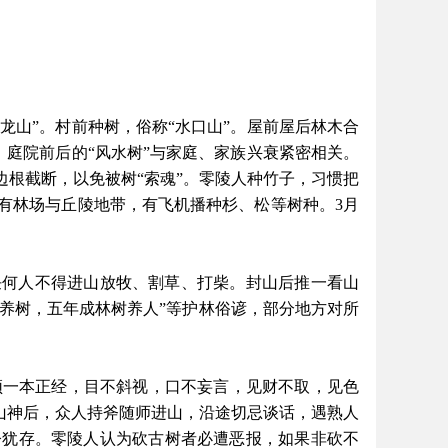
后龙山”。村前种树，俗称“水口山”。屋前屋后林木合
，庭院前后的“风水树”与家庭、家族兴衰紧密相关。
根截断，以免被树“索魂”。零陵人种竹子，习惯把
有林场与丘陵地带，有飞机播种杉、松等树种。3月
任何人不得进山放牧、割草、打柴。封山后推一看山
人养树，五年成林树养人”等护林俗谚，部分地方对所
须一本正经，目不斜视，口不妄言，见财不取，见色
拜山神后，众人持斧随师进山，沿途切忌谈话，遇熟人
今犹存。零陵人认为砍古树者必遭恶报，如果非砍不