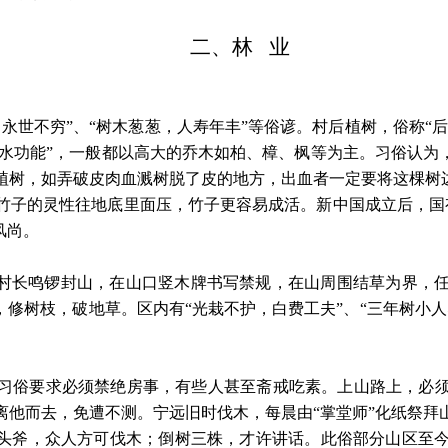
二、林
业
，永世不穷”、“树木葱葱，人寿年丰”等俗谚。村后植树，俗称“
“风水功能”，一般都以高大的乔木如柏、樟、枫等为主。习俗认为
植树，如弄破皮肉血溅树脱了皮的地方，出血者一定要将这棵树边
竹子的灵性往地底里面压，竹子更容易成活。新中国成立后，国
风尚。
由村长鸣锣封山，在山口竖木牌书写禁规，在山周围结草为界，
，修树枝，破地草。区内有“光栽不护，白费工夫”、“三年树小
习俗要求必须禁绝房事，有些人甚至斋戒吃素。上山路上，必
离他而去，免遭不测。宁远旧时伐木，每晨由
“掌堂师”化纸祭
了头斧，众人方可伐木；倒树三株，才许讲话。此俗部分山区至