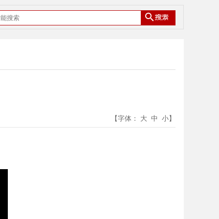
【字体：
大
中
小
】