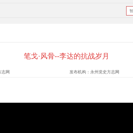
笔戈·风骨--李达的抗战岁月
方志网
发布机构：
永州党史方志网