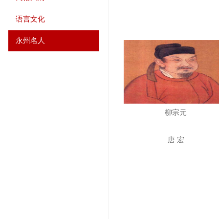
语言文化
永州名人
柳宗元
唐 宏